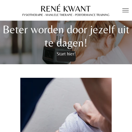
Ga
direct
naar
Beter worden door jezelf uit
de
hoofdinhoud
te dagen!
Start hier!